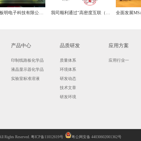
昆山市板明电子科技有限公司荣获“十佳转型升级企业”称号
我司顺利通过“高密度互联（HDI）电路板填孔一次镀新型添加剂材料关键技术研发”项目验收
产品中心
品质研发
应用方案
印制线路板化学品
质量体系
应用行业一
液晶显示器化学品
环境体系
实验室标准溶液
研发动态
技术文章
研发环境
ights Reserved.
粤ICP备11012619号
粤公网安备 44030602001362号